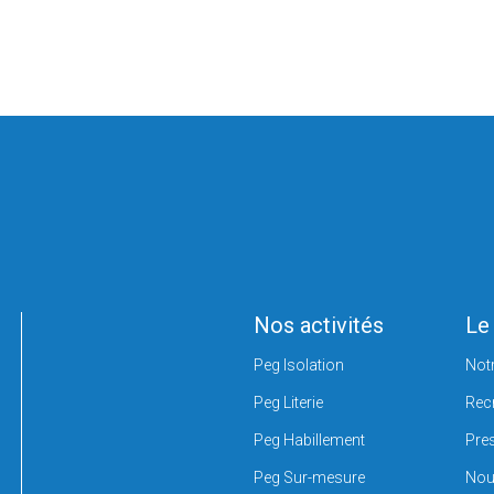
Nos activités
Le
Peg Isolation
Notr
Peg Literie
Rec
Peg Habillement
Pre
Peg Sur-mesure
Nou