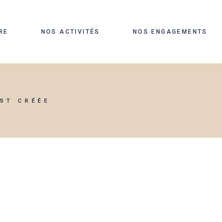
ON
RE
NOS ACTIVITÉS
NOS ENGAGEMENTS
EMENT
SURE
PEG ISOLATION
EST CRÉÉE
PEG LITERIE
PEG HABILLEMENT
PEG SUR-MESURE