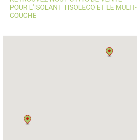
POUR L'ISOLANT TISOLECO ET LE MULTI-
COUCHE
2
6
2