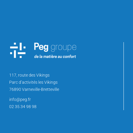
TOUT FAIRE MATERIAUX LEBRETON
1 Rue de la Tuillerie 27120 Pacy-sur-Eure
BALBIMAX
6b Rue de l'église 70400 Chalonvillars
POINT P COURSEULLES
ZI Route de Reviers 14470 Courseulles-sur-Mer
POINT P HONFLEUR
Cours Jean de Vienne 14600 Honfleur
117, route des Vikings
NANCY LEHMAN
Parc d’activités les Vikings
5 Impasse Marcel Brot 54000 Nancy
76890 Varneville-Bretteville
SOCOBATI
info@peg.fr
Calipro Lamballe, 5 rue d'Armor 22403 Lamballe Cedex
02 35 34 98 98
ALYOS
4 Rue de la Mine 68500 Berrwiller