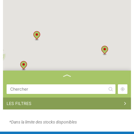
LES FILTRES
GEDIMAT LUNEL NEGOCE
*Dans la limite des stocks disponibles
ZI Route de Delincourt 27140 Gisors